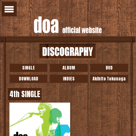
SINGLE
ALBUM
DVD
DOWNLOAD
INDIES
Akihito Tokunaga
4th SINGLE