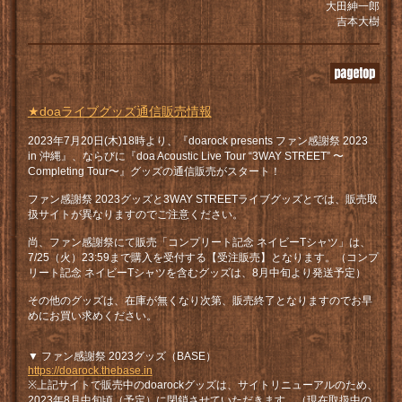
大田紳一郎
吉本大樹
★doaライブグッズ通信販売情報
2023年7月20日(木)18時より、『doarock presents ファン感謝祭 2023
in 沖縄』、ならびに『doa Acoustic Live Tour “3WAY STREET” 〜
Completing Tour〜』グッズの通信販売がスタート！
ファン感謝祭 2023グッズと3WAY STREETライブグッズとでは、販売取
扱サイトが異なりますのでご注意ください。
尚、ファン感謝祭にて販売「コンプリート記念 ネイビーTシャツ」は、
7/25（火）23:59まで購入を受付する【受注販売】となります。（コンプ
リート記念 ネイビーTシャツを含むグッズは、8月中旬より発送予定）
その他のグッズは、在庫が無くなり次第、販売終了となりますのでお早
めにお買い求めください。
▼ ファン感謝祭 2023グッズ（BASE）
https://doarock.thebase.in
※上記サイトで販売中のdoarockグッズは、サイトリニューアルのため、
2023年8月中旬頃（予定）に閉鎖させていただきます。（現在取扱中の