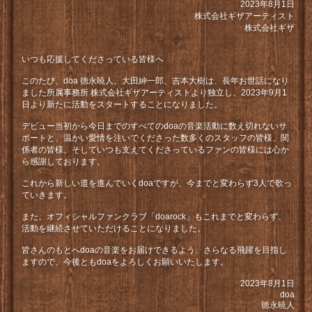
2023年8月1日
株式会社ギザアーティスト
株式会社ギザ
いつも応援してくださっている皆様へ
このたび、doa 徳永暁人、大田紳一郎、吉本大樹は、長年お世話になり
ました所属事務所 株式会社ギザアーティストより独立し、2023年9月1
日より新たに活動をスタートすることになりました。
デビュー当初から今日までのすべてのdoaの音楽活動に数え切れないサ
ポートと、温かい愛情を注いでくださった数多くのスタッフの皆様、関
係者の皆様、そしていつも支えてくださっているファンの皆様には心か
ら感謝しております。
これから新しい道を進んでいくdoaですが、今までと変わらず3人で歌っ
ていきます。
また、オフィシャルファンクラブ「doarock」もこれまでと変わらず、
活動を継続させていただけることになりました。
皆さんのもとへdoaの音楽をお届けできるよう、さらなる飛躍を目指し
ますので、今後ともdoaをよろしくお願いいたします。
2023年8月1日
doa
徳永暁人