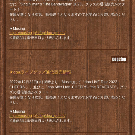
びに『Singin' man's "The Bandwagon" 2023』グッズの通信販売がスタ
ート！
在庫が無くなり次第、販売終了となりますのでお早めにお買い求めくだ
さい。
▼Musing
https://musing.jp/shop/doa_goods/
※新商品は販売日時より表示されます。
★doaライブグッズ通信販売情報
2022年12月22日(木)18時より、Musingにて「doa LIVE Tour 2022 -
CHEERS-」、並びに「doa After Live -CHEERS- “the REVERSE!”」グッ
ズの通信販売がスタート！
在庫が無くなり次第、販売終了となりますのでお早めにお買い求めくだ
さい。
▼Musing
https://musing.jp/shop/doa_goods/
※新商品は販売日時より表示されます。