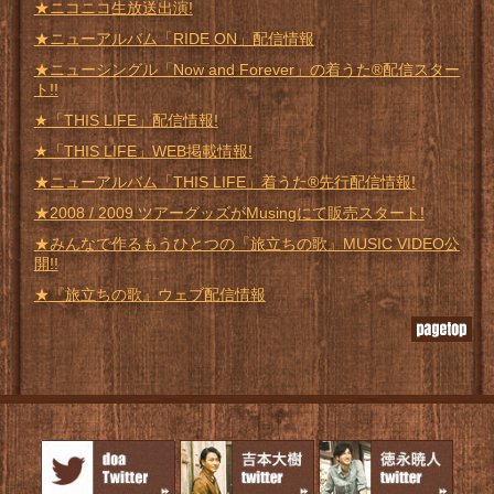
★ニコニコ生放送出演!
★ニューアルバム「RIDE ON」配信情報
★ニューシングル「Now and Forever」の着うた®配信スター
ト!!
★「THIS LIFE」配信情報!
★「THIS LIFE」WEB掲載情報!
★ニューアルバム「THIS LIFE」着うた®先行配信情報!
★2008 / 2009 ツアーグッズがMusingにて販売スタート!
★みんなで作るもうひとつの『旅立ちの歌』MUSIC VIDEO公
開!!
★『旅立ちの歌』ウェブ配信情報