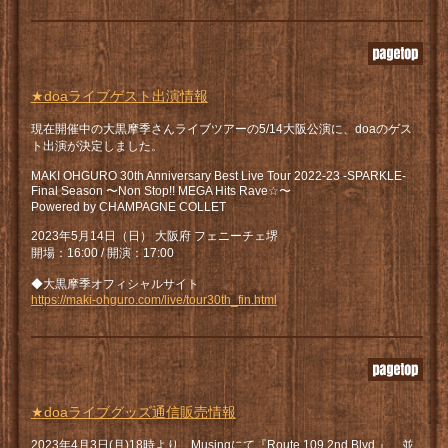
★doaライブゲスト出演情報
現在開催中の大黒摩季さんライブツアーの5/14大阪公演に、doaのゲス
ト出演が決定しました。
MAKI OHGURO 30th Anniversary Best Live Tour 2022-23 -SPARKLE-
Final Season 〜Non Stop!! MEGA Hits Rave☆〜
Powered by CHAMPAGNE COLLET
2023年5月14日（日） 大阪府 フェニーチェ堺
開場：16:00 / 開演：17:00
◆大黒摩季オフィシャルサイト
https://maki-ohguro.com/live/tour30th_fin.html
★doaライブグッズ通信販売情報
2023年4月3日(月)18時より、Musingにて『Route 109 2nd Blvd.』、並