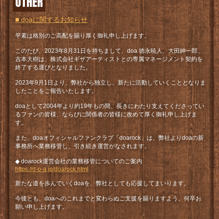
OTHER
■ doaに関するお知らせ
平素は格別のご高配を賜り厚く御礼申し上げます。
このたび、2023年8月31日を持ちまして、doa 徳永暁人、大田紳一郎、
吉本大樹は、株式会社ギザアーティストとの専属マネージメント契約を
終了する運びとなりました。
2023年9月1日より、弊社から独立し、新たに活動していくこととなりま
したことをご報告いたします。
doaとして2004年より約19年もの間、長きにわたり支えてくださってい
るファンの皆様、ならびに関係者の皆様に改めて厚く御礼申し上げま
す。
また、doaオフィシャルファンクラブ「doarock」は、弊社よりdoaの新
事務所へ業務移管し、引き続き運営がなされます。
◆ doarock運営会社の業務移管についてのご案内
https://d-o-a.jp/doarock.html
新たな道を歩んでいくdoaを、弊社としても応援してまいります。
今後とも、doaへのこれまでと変わらぬご支援を賜りますよう、何卒お
願い申し上げます。