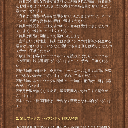
※宛名に不適切な内容が含まれると判断された場合、宛名書き
をお断りさせていただきご注文者様の本名を書かせていただく
場合がございます。
※宛名はご指定の内容を使用させていただきますので、アーテ
ィストに判断を委ねる内容はご遠慮ください。
※特典の性質上、ご注文後のキャンセルは受付できませんの
で、よくご検討の上ご注文ください。
※特典は商品に同梱してお届けいたします。
※直筆という特性上、特典には多少インクの付着等が発生する
場合がございます。いかなる理由でも書き直しは致しませんの
で予めご了承ください。
※放送中にお客様のニックネームを読み上げたり、ニックネー
ムが画面に映る可能性がございますので、予めご了承くださ
い。
※配信時間の都合上、全員分のニックネームを書く場面の放送
ができない場合がございます。予めご了承ください。
※配信時のネットワークの関係上、一時的に配信が中断する場
合がございます。
※予定枚数が無くなり次第、販売期間内でも終了する場合がご
ざいます。
※本イベント開催日時は、予告なく変更となる場合がございま
す。
2. 楽天ブックス・セブンネット購入特典
下記対象店舗にてdoa『CHEERS』を1枚ご購入ごとに特典を