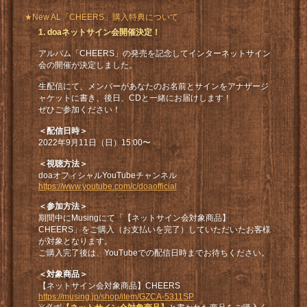
★New AL「CHEERS」購入特典について
1. doaネットサイン会開催決定！
アルバム「CHEERS」の発売を記念してインターネットサイン
会の開催が決定しました。
生配信にて、メンバーがあなたのお名前とサインをアナザージ
ャケットに書き、後日、CDと一緒にお届けします！
ぜひご参加ください！
＜配信日時＞
2022年9月11日（日）15:00〜
＜視聴方法＞
doaオフィシャルYouTubeチャンネル
https://www.youtube.com/c/doaofficial
＜参加方法＞
期間中にMusingにて「【ネットサイン会対象商品】
CHEERS」をご購入（お支払いを完了）していただいたお客様
が対象となります。
ご購入完了後は、YouTubeでの配信日時までお待ちください。
＜対象商品＞
【ネットサイン会対象商品】CHEERS
https://musing.jp/shop/item/GZCA-5311SP