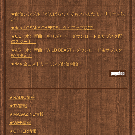
★配信シングル『がんばらなくてもいいんだよ』リリース決
定！
★doa『OSAKA CHEERS』タイアップ決定!!
★6/1（水）新曲「ありがとう」ダウンロード＆サブスク配
信スタート！
★4/6（水）新曲「WILD BEAST」ダウンロード＆サブスク
配信決定！
★doa 全曲ストリーミング配信開始！
★RADIO情報
★TV情報
★MAGAZINE情報
★WEB情報
★OTHER情報