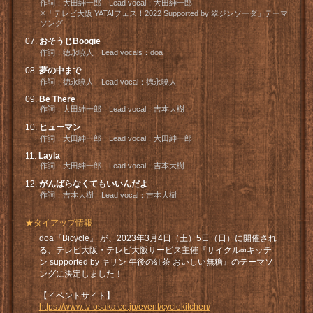
作詞：大田紳一郎 Lead vocal：大田紳一郎
※「テレビ大阪 YATAIフェス！2022 Supported by 翠ジンソーダ」テーマ
ソング
おそうじBoogie
作詞：徳永暁人 Lead vocals：doa
夢の中まで
作詞：徳永暁人 Lead vocal：徳永暁人
Be There
作詞：大田紳一郎 Lead vocal：吉本大樹
ヒューマン
作詞：大田紳一郎 Lead vocal：大田紳一郎
Layla
作詞：大田紳一郎 Lead vocal：吉本大樹
がんばらなくてもいいんだよ
作詞：吉本大樹 Lead vocal：吉本大樹
★タイアップ情報
doa『Bicycle』 が、2023年3月4日（土）5日（日）に開催され
る、テレビ大阪・テレビ大阪サービス主催『サイクル∞キッチ
ン supported by キリン 午後の紅茶 おいしい無糖』のテーマソ
ングに決定しました！
【イベントサイト】
https://www.tv-osaka.co.jp/event/cyclekitchen/