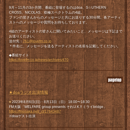
9月～11月の3か月間、番組に登場するのはdoa、S☆UTHERN
CROSS、NICOLAS、双極スペクトラムの4組。
ファンの皆さんからのメッセージと共にお送りする30分間。各アーティ
ストへのメッセージや質問をお待ちしております。
4組のアーティストの皆さんに聞いてみたいこと、メッセージは下記まで
お送りください。
送付先：
761@lovefm.co.jp
＊件名に、メッセージを送るアーティストの名前を記載してください。
◆番組サイト
https://lovefm.co.jp/news/archives/470
★doaラジオ出演情報
■
2023年8月6日(日)・8月13日（日） 18:00〜18:30
FM大阪「WELFARE group presents それU.K.!! ミライbridge」
https://fmosaka.net/_ct/17643487
※doaゲスト出演