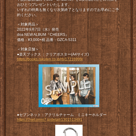
おひとつプレゼントいたします。
いずれの特典も無くなり次第終了となりますのでお早めにご予
約ください。
＜対象商品＞
2022年9月7日（水）発売
doa NEW ALBUM『CHEERS』
価格：¥3,000+税 品番：GZCA-5311
＜対象店舗＞
●楽天ブックス ：クリアポスター(A4サイズ)
https://books.rakuten.co.jp/rb/17216999/
●セブンネット：アクリルチャーム ミニキーホルダー
https://7net.omni7.jp/detail/1301513491