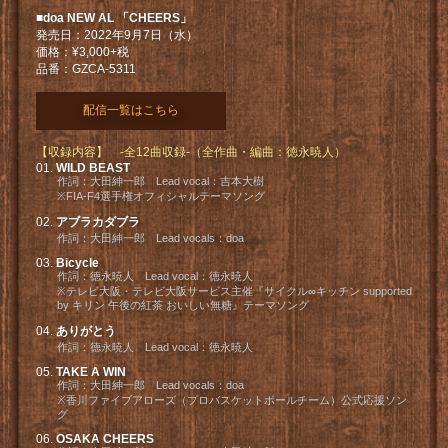
■doa NEW AL 「CHEERS」
発売日：2022年9月7日（水）
価格：¥3,000+税
品番：GZCA-5311
配信一覧はこちら
【収録内容】 -全12曲収録-（全作曲・編曲：徳永暁人）
WILD BEAST
作詞：大田紳一郎 Lead vocal：吉本大樹
※FIA-F4選手権オフィシャルテーマソング
アブラカダブラ
作詞：大田紳一郎 Lead vocals：doa
Bicycle
作詞：徳永暁人 Lead vocal：徳永暁人
※テレビ大阪・テレビ大阪サービス主催『サイクル∞キッチン supported
by キリン 午後の紅茶 おいしい無糖』テーマソング
ありがとう
作詞：徳永暁人 Lead vocal：徳永暁人
TAKE A WIN
作詞：大田紳一郎 Lead vocals：doa
※香川ファイブアローズ（プロバスケットボールチーム）公式応援ソン
グ
OSAKA CHEERS