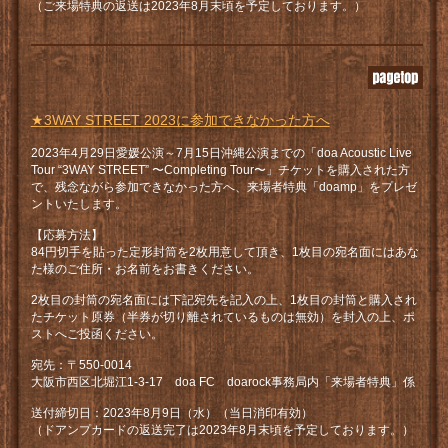
（ご来場特典の返送は2023年8月末頃を予定しております。）
★3WAY STREET 2023に参加できなかった方へ
2023年4月29日愛媛公演～7月15日沖縄公演までの「doa Acoustic Live
Tour “3WAY STREET” 〜Completing Tour〜」チケットを購入された方
で、残念ながら参加できなかった方へ、来場者特典「doamp」をプレゼ
ントいたします。
【応募方法】
84円切手を貼った定形封筒を2枚用意して頂き、1枚目の宛名面にはあな
た様のご住所・お名前をお書きください。
2枚目の封筒の宛名面には下記宛先を記入の上、1枚目の封筒と購入され
たチケット原券（半券が切り離されているものは無効）を封入の上、ポ
ストへご投函ください。
宛先：〒550-0014
大阪市西区北堀江1-3-17 doa FC doarock事務局内「来場者特典」係
送付締切日：2023年8月9日（水）（当日消印有効）
（ドアンプカードの返送完了は2023年8月末頃を予定しております。）