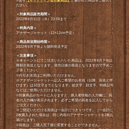
※必ず
【ネットサイン会対象商品】
と書かれた商品をご購入く
ださい。
＜対象商品販売期間＞
2022年8月31日（水）23:59まで
＜特典内容＞
アナザージャケット（12×12cm予定）
＜商品発送開始時期＞
2022年9月下旬より随時発送予定
＜注意事項＞
※本イベントにてご注文いただいた商品は、2022年9月下旬以
降順次発送となります。発売日後の発送となりますので予めご
了承ください。
※代引き決済はご利用いただけません。
※アナザージャケットへ記入ご希望のお名前（以降、宛名と呼
びます）は10文字までとなります。絵文字、顔文字、特殊記号
などはご使用いただけません。
※対象商品がカートに入りますと、購入者情報の入力欄に、宛
名の入力欄が表示されます。必ずご希望の宛名を記入してから
ご注文ください。
※ご指定いただける宛名は一会計につき１つです。（一会計に
2枚購入された場合は、同じ内容のアナザージャケットを2枚お
届けします）
※宛名は、ご購入完了後に変更することができません。