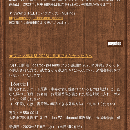
商品は、2023年8月中旬以降は販売を行わない可能性があります）
▼ 3WAY STREETライブグッズ（Musing）
https://musing.jp/shop/doa_goods/
※新商品は販売日時より表示されます。
★ファン感謝祭 2023に参加できなかった方へ
7月16日開催「doarock presents ファン感謝祭 2023 in 沖縄」チケット
を購入された方で、残念ながら参加できなかった方へ、来場者特典をプ
レゼントいたします。
【応募方法】
購入されたチケット原券（半券が切り離されているものは無効）と、あ
なた様のご住所・お名前・お電話番号が書かれた紙を封筒に入れ、ポス
トへご投函ください。
（ご不安な方は、書留等の追跡できる発送方法にてお送りください）
宛先：〒550-0014
大阪市西区北堀江1-3-17 doa FC doarock事務局内「来場者特典」係
締切日：2023年8月9日（水）（当日消印有効）