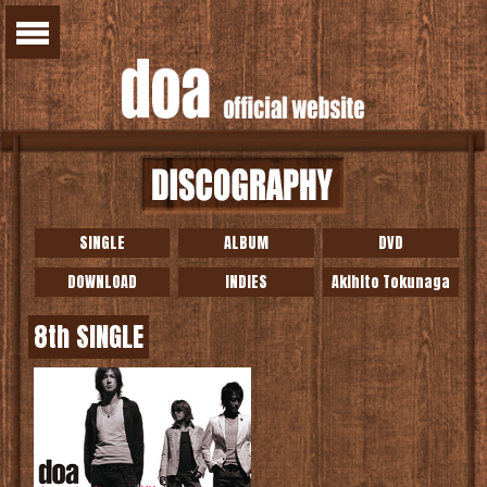
SINGLE
ALBUM
DVD
DOWNLOAD
INDIES
Akihito Tokunaga
8th SINGLE