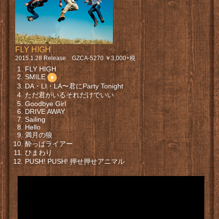
FLY HIGH
2015.1.28 Release GZCA-5270 ￥3,000+税
FLY HIGH
SMILE
DA・LI・LA〜君にParty Tonight
ただ君がいるそれだけでいい
Goodbye Girl
DRIVE AWAY
Sailing
Hello
満月の狼
酔っぱライアー
ひまわり
PUSH! PUSH! 押せ押せアニマル