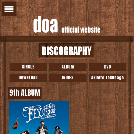
SINGLE
ALBUM
DVD
DOWNLOAD
INDIES
Akihito Tokunaga
9th ALBUM